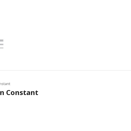
nstant
in Constant