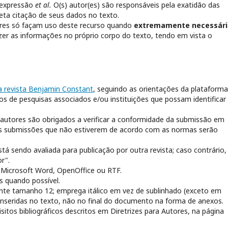
a expressão
et al.
O(s) autor(es) são responsáveis pela exatidão das
reta citação de seus dados no texto.
res só façam uso deste recurso quando
extremamente necessári
zer as informações no próprio corpo do texto, tendo em vista o
a revista Benjamin Constant
, seguindo as orientações da plataforma
pos de pesquisas associados e/ou instituições que possam identificar 
autores são obrigados a verificar a conformidade da submissão em
. As submissões que não estiverem de acordo com as normas serão
 está sendo avaliada para publicação por outra revista; caso contrário,
r".
 Microsoft Word, OpenOffice ou RTF.
s quando possível.
nte tamanho 12; emprega itálico em vez de sublinhado (exceto em
 inseridas no texto, não no final do documento na forma de anexos.
sitos bibliográficos descritos em Diretrizes para Autores, na página