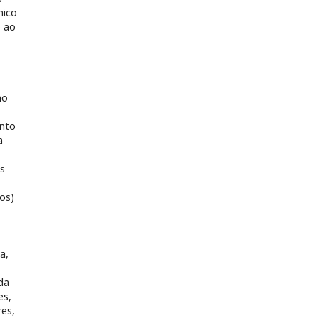
nico
o ao
no
nto
a
es
ros)
a,
da
es,
res,