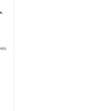
o
,
o(s)