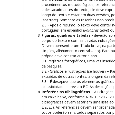
procedimentos metodológicos, os referencia
e destacado antes do texto; ele deve expr
longo do texto e estar em duas versões, p
(abstract).
Somente as resenhas não preci
2.3 - Após o resumo, o texto deve conter n
português; em espanhol (
Palabras clave
) ou
Figuras, quadros e tabelas
- deverão apr
corpo do texto e com as devidas indicações
Devem apresentar um Título breve; na parte i
simples, alinhamento centralizado). Para out
própria deve constar autor e ano.
3.1 Registros fotográficos, uma vez inseri
da pesquisa.
3.2 - Gráficos e ilustrações (se houver) – P
extraídas de outras fontes, a origem da ref
3.3 - É desejável que os elementos gráfic
acessibilidade da revista BC. As descrições 
Referências Bibliográficas
– As citações 
em caixa baixa, conforme NBR 10520:2023 (p.
bibliográficas devem estar em uma lista ao
2:2020). As referências devem ser ordenada
todos poderão ser citados separados por po