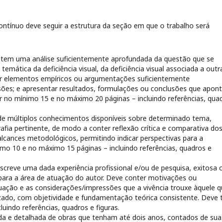
 contínuo deve seguir a estrutura da seção em que o trabalho será
entem uma análise suficientemente aprofundada da questão que se
 temática da deficiência visual, da deficiência visual associada a outr
tar elementos empíricos ou argumentações suficientemente
ões; e apresentar resultados, formulações ou conclusões que apon
r no mínimo 15 e no máximo 20 páginas – incluindo referências, qua
de múltiplos conhecimentos disponíveis sobre determinado tema,
rafia pertinente, de modo a conter reflexão crítica e comparativa do
 alcances metodológicos, permitindo indicar perspectivas para a
mo 10 e no máximo 15 páginas – incluindo referências, quadros e
screve uma dada experiência profissional e/ou de pesquisa, exitosa 
para a área de atuação do autor. Deve conter motivações ou
ação e as considerações/impressões que a vivência trouxe àquele q
izado, com objetividade e fundamentação teórica consistente. Deve 
uindo referências, quadros e figuras.
 e detalhada de obras que tenham até dois anos, contados de sua