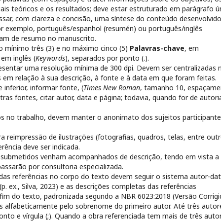
is teóricos e os resultados; deve estar estruturado em parágrafo ú
essar, com clareza e concisão, uma síntese do conteúdo desenvolvid
or exemplo, português/espanhol (resumén) ou português/inglês
sam de resumo no manuscrito.
o mínimo três (3) e no máximo cinco (5)
Palavras-chave
, em
 em inglês (
Keywords
), separados por ponto (.).
esentar uma resolução mínima de 300 dpi. Devem ser centralizadas 
 em relação à sua descrição, à fonte e à data em que foram feitas.
nferior, informar fonte, (
Times New Roman
, tamanho 10, espaçame
ras fontes, citar autor, data e página; todavia, quando for de autori
dos no trabalho, devem manter o anonimato dos sujeitos participant
ara reimpressão de ilustrações (fotografias, quadros, telas, entre out
erência deve ser indicada.
os submetidos venham acompanhados de descrição, tendo em vista a
passarão por consultoria especializada.
das referências no corpo do texto devem seguir o sistema autor-dat
 ex., Silva, 2023) e as descrições completas das referências
 fim do texto, padronizada segundo a NBR 6023:2018 (Versão Corrigi
s alfabeticamente pelo sobrenome do primeiro autor. Até três autor
nto e vírgula (;). Quando a obra referenciada tem mais de três auto