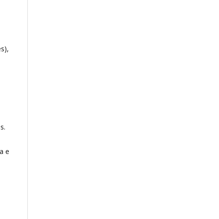
s),
s.
a e