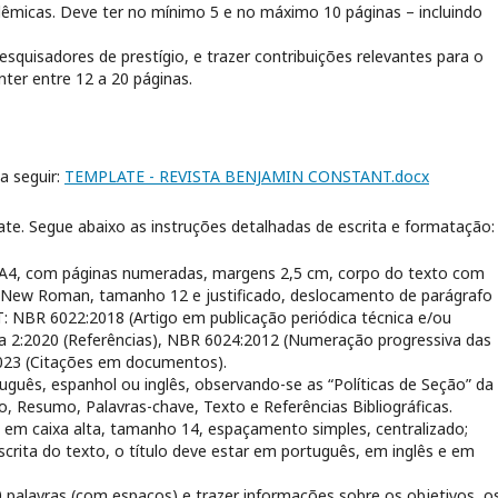
dêmicas. Deve ter no mínimo 5 e no máximo 10 páginas – incluindo
squisadores de prestígio, e trazer contribuições relevantes para o
nter entre 12 a 20 páginas.
a seguir:
TEMPLATE - REVISTA BENJAMIN CONSTANT.docx
ate. Segue abaixo as instruções detalhadas de escrita e formatação:
 A4, com páginas numeradas, margens 2,5 cm, corpo do texto com
s New Roman, tamanho 12 e justificado, deslocamento de parágrafo
T:
NBR 6022:2018 (Artigo em publicação periódica técnica e/ou
ida 2:2020 (Referências), NBR 6024:2012 (Numeração progressiva das
23 (Citações em documentos).
uguês, espanhol ou inglês, observando-se as “Políticas de Seção” da
lo, Resumo, Palavras-chave, Texto e Referências Bibliográficas.
o em caixa alta, tamanho 14, espaçamento simples, centralizado;
scrita do texto, o título deve estar em português, em inglês e em
 palavras (com espaços) e trazer informações sobre os objetivos, o