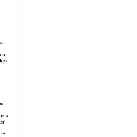
as
tem
dros
s
ou
ue a
ter
 1ª