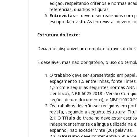
edição, respeitando critérios e normas aca
referências, quadros e figuras.
Entrevistas
– devem ser realizadas com pe
escopo da revista. As entrevistas devem co
Estrutura do texto:
Deixamos disponível um template através do link 
É desejável, mas não obrigatório, o uso do templ
O trabalho deve ser apresentado em papel
espaçamento 1,5 entre linhas, fonte Time
1,25 cm e seguir as seguintes normas ABN
científica), NBR 6023:2018 - Versão Corrig
seções de um documento), e NBR 10520:20
Os trabalhos deverão ser redigidos em port
revista, seguindo a seguinte estrutura: Títu
2.1. O
Título
do trabalho deve estar escrit
independentemente da língua utilizada na e
espanhol; não exceder vinte (20) palavras.
2.2. O
Resumo
deve conter entre 250 e 350