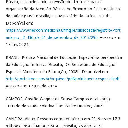
Básica, estabelecendo a revisão de diretrizes para a
organização da Atenção Básica, no âmbito do Sistema Único
de Saúde (SUS). Brasília, DF: Ministério da Saúde, 2017b.
Disponível em:
https://www.nescon.medicina.ufmg.br/biblioteca/registro/Port
aria_no__2_436_de_21_de_setembro_de_2017/295
. Acesso em:
17 jun. 2024.
BRASIL. Política Nacional de Educação Especial na perspectiva
da Educação Inclusiva. Brasília, DF: Secretaria de Educação
Especial; Ministério da Educação, 2008b. Disponível em:
http://portal.mec.gov.br/arquivos/pdf/politicaeducespecial.pdf
.
Acesso em: 17 Jun. de 2024.
CAMPOS, Gastão Wagner de Sousa Campos et al. (org.).
Tratado de saúde coletiva. São Paulo: Hucitec, 2006.
GANDRA, Alana. Pessoas com deficiência em 2019 eram 17,3
milhões. In: AGÊNCIA BRASIL. Brasília, 26 ago. 2021.