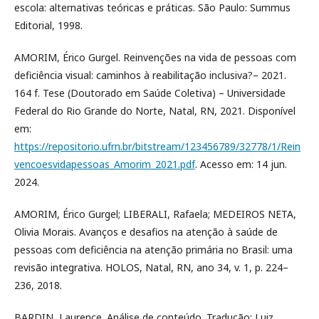
escola: alternativas teóricas e práticas. São Paulo: Summus
Editorial, 1998.
AMORIM, Érico Gurgel. Reinvenções na vida de pessoas com
deficiência visual: caminhos à reabilitação inclusiva?– 2021.
164 f. Tese (Doutorado em Saúde Coletiva) – Universidade
Federal do Rio Grande do Norte, Natal, RN, 2021. Disponível
em:
https://repositorio.ufrn.br/bitstream/123456789/32778/1/Rein
vencoesvidapessoas_Amorim_2021.pdf
. Acesso em: 14 jun.
2024.
AMORIM, Érico Gurgel; LIBERALI, Rafaela; MEDEIROS NETA,
Olivia Morais. Avanços e desafios na atenção à saúde de
pessoas com deficiência na atenção primária no Brasil: uma
revisão integrativa. HOLOS, Natal, RN, ano 34, v. 1, p. 224–
236, 2018.
BARDIN, Laurence. Análise de conteúdo. Tradução: Luiz