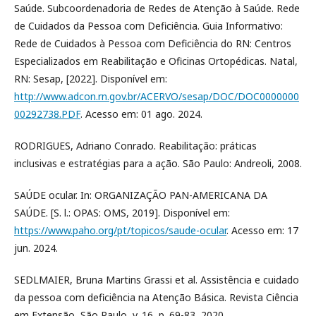
Saúde. Subcoordenadoria de Redes de Atenção à Saúde. Rede
de Cuidados da Pessoa com Deficiência. Guia Informativo:
Rede de Cuidados à Pessoa com Deficiência do RN: Centros
Especializados em Reabilitação e Oficinas Ortopédicas. Natal,
RN: Sesap, [2022]. Disponível em:
http://www.adcon.rn.gov.br/ACERVO/sesap/DOC/DOC0000000
00292738.PDF
. Acesso em: 01 ago. 2024.
RODRIGUES, Adriano Conrado. Reabilitação: práticas
inclusivas e estratégias para a ação. São Paulo: Andreoli, 2008.
SAÚDE ocular. In: ORGANIZAÇÃO PAN-AMERICANA DA
SAÚDE. [S. l.: OPAS: OMS, 2019]. Disponível em:
https://www.paho.org/pt/topicos/saude-ocular
. Acesso em: 17
jun. 2024.
SEDLMAIER, Bruna Martins Grassi et al. Assistência e cuidado
da pessoa com deficiência na Atenção Básica. Revista Ciência
em Extensão, São Paulo, v. 16, p. 69-83, 2020.