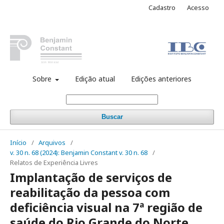
Cadastro
Acesso
Sobre
Edição atual
Edições anteriores
Buscar
Início
/
Arquivos
/
v. 30 n. 68 (2024): Benjamin Constant v. 30 n. 68
/
Relatos de Experiência Livres
Implantação de serviços de
reabilitação da pessoa com
deficiência visual na 7ª região de
saúde do Rio Grande do Norte