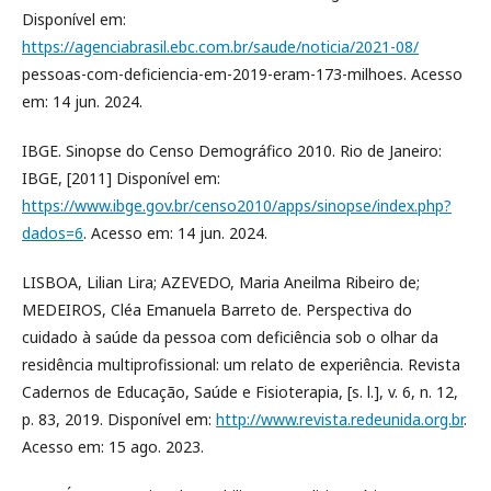
Disponível em:
https://agenciabrasil.ebc.com.br/saude/noticia/2021-08/
pessoas-com-deficiencia-em-2019-eram-173-milhoes. Acesso
em: 14 jun. 2024.
IBGE. Sinopse do Censo Demográfico 2010. Rio de Janeiro:
IBGE, [2011] Disponível em:
https://www.ibge.gov.br/censo2010/apps/sinopse/index.php?
dados=6
. Acesso em: 14 jun. 2024.
LISBOA, Lilian Lira; AZEVEDO, Maria Aneilma Ribeiro de;
MEDEIROS, Cléa Emanuela Barreto de. Perspectiva do
cuidado à saúde da pessoa com deficiência sob o olhar da
residência multiprofissional: um relato de experiência. Revista
Cadernos de Educação, Saúde e Fisioterapia, [s. l.], v. 6, n. 12,
p. 83, 2019. Disponível em:
http://www.revista.redeunida.org.br
.
Acesso em: 15 ago. 2023.