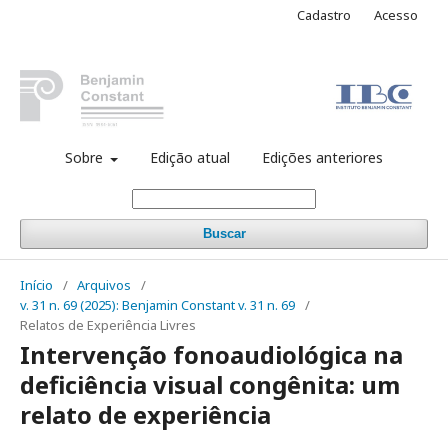
Cadastro
Acesso
Sobre
Edição atual
Edições anteriores
Buscar
Início
/
Arquivos
/
v. 31 n. 69 (2025): Benjamin Constant v. 31 n. 69
/
Relatos de Experiência Livres
Intervenção fonoaudiológica na
deficiência visual congênita: um
relato de experiência