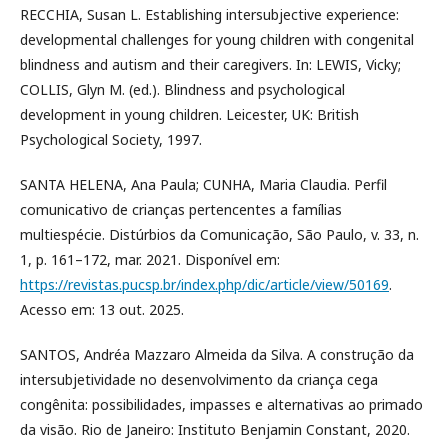
RECCHIA, Susan L. Establishing intersubjective experience:
developmental challenges for young children with congenital
blindness and autism and their caregivers. In: LEWIS, Vicky;
COLLIS, Glyn M. (ed.). Blindness and psychological
development in young children. Leicester, UK: British
Psychological Society, 1997.
SANTA HELENA, Ana Paula; CUNHA, Maria Claudia. Perfil
comunicativo de crianças pertencentes a famílias
multiespécie. Distúrbios da Comunicação, São Paulo, v. 33, n.
1, p. 161–172, mar. 2021. Disponível em:
https://revistas.pucsp.br/index.php/dic/article/view/50169
.
Acesso em: 13 out. 2025.
SANTOS, Andréa Mazzaro Almeida da Silva. A construção da
intersubjetividade no desenvolvimento da criança cega
congênita: possibilidades, impasses e alternativas ao primado
da visão. Rio de Janeiro: Instituto Benjamin Constant, 2020.