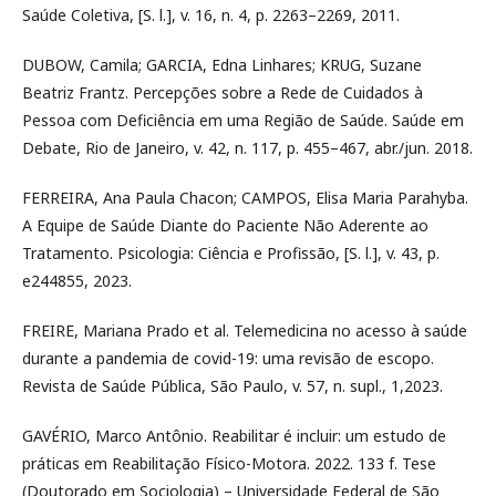
Saúde Coletiva, [S. l.], v. 16, n. 4, p. 2263–2269, 2011.
DUBOW, Camila; GARCIA, Edna Linhares; KRUG, Suzane
Beatriz Frantz. Percepções sobre a Rede de Cuidados à
Pessoa com Deficiência em uma Região de Saúde. Saúde em
Debate, Rio de Janeiro, v. 42, n. 117, p. 455–467, abr./jun. 2018.
FERREIRA, Ana Paula Chacon; CAMPOS, Elisa Maria Parahyba.
A Equipe de Saúde Diante do Paciente Não Aderente ao
Tratamento. Psicologia: Ciência e Profissão, [S. l.], v. 43, p.
e244855, 2023.
FREIRE, Mariana Prado et al. Telemedicina no acesso à saúde
durante a pandemia de covid-19: uma revisão de escopo.
Revista de Saúde Pública, São Paulo, v. 57, n. supl., 1,2023.
GAVÉRIO, Marco Antônio. Reabilitar é incluir: um estudo de
práticas em Reabilitação Físico-Motora. 2022. 133 f. Tese
(Doutorado em Sociologia) – Universidade Federal de São