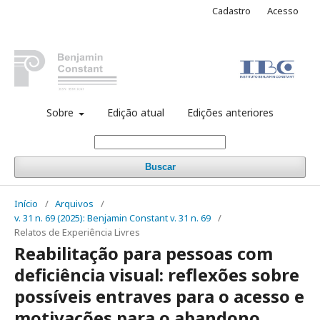
Cadastro
Acesso
Sobre
Edição atual
Edições anteriores
Buscar
Início
/
Arquivos
/
v. 31 n. 69 (2025): Benjamin Constant v. 31 n. 69
/
Relatos de Experiência Livres
Reabilitação para pessoas com
deficiência visual: reflexões sobre
possíveis entraves para o acesso e
motivações para o abandono