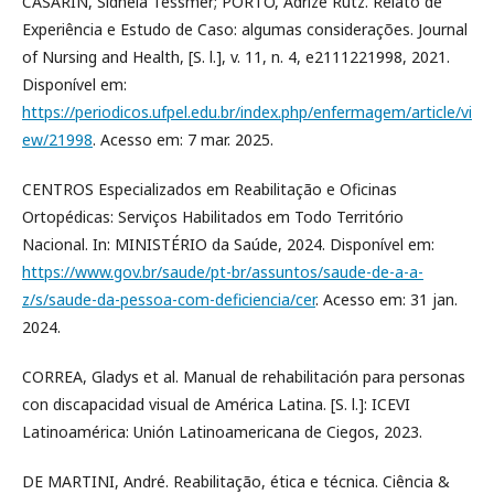
CASARIN, Sidnéia Tessmer; PORTO, Adrize Rutz. Relato de
Experiência e Estudo de Caso: algumas considerações. Journal
of Nursing and Health, [S. l.], v. 11, n. 4, e2111221998, 2021.
Disponível em:
https://periodicos.ufpel.edu.br/index.php/enfermagem/article/vi
ew/21998
. Acesso em: 7 mar. 2025.
CENTROS Especializados em Reabilitação e Oficinas
Ortopédicas: Serviços Habilitados em Todo Território
Nacional. In: MINISTÉRIO da Saúde, 2024. Disponível em:
https://www.gov.br/saude/pt-br/assuntos/saude-de-a-a-
z/s/saude-da-pessoa-com-deficiencia/cer
. Acesso em: 31 jan.
2024.
CORREA, Gladys et al. Manual de rehabilitación para personas
con discapacidad visual de América Latina. [S. l.]: ICEVI
Latinoamérica: Unión Latinoamericana de Ciegos, 2023.
DE MARTINI, André. Reabilitação, ética e técnica. Ciência &