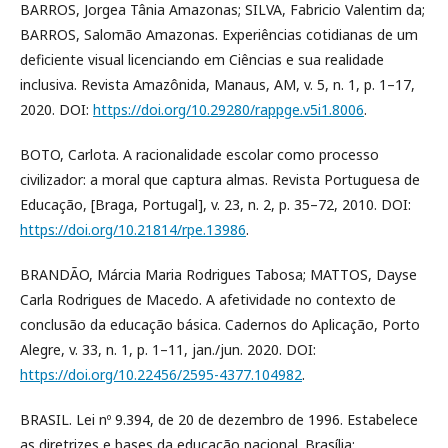
BARROS, Jorgea Tânia Amazonas; SILVA, Fabricio Valentim da;
BARROS, Salomão Amazonas. Experiências cotidianas de um
deficiente visual licenciando em Ciências e sua realidade
inclusiva. Revista Amazônida, Manaus, AM, v. 5, n. 1, p. 1–17,
2020. DOI:
https://doi.org/10.29280/rappge.v5i1.8006
.
BOTO, Carlota. A racionalidade escolar como processo
civilizador: a moral que captura almas. Revista Portuguesa de
Educação, [Braga, Portugal], v. 23, n. 2, p. 35–72, 2010. DOI:
https://doi.org/10.21814/rpe.13986
.
BRANDÃO, Márcia Maria Rodrigues Tabosa; MATTOS, Dayse
Carla Rodrigues de Macedo. A afetividade no contexto de
conclusão da educação básica. Cadernos do Aplicação, Porto
Alegre, v. 33, n. 1, p. 1–11, jan./jun. 2020. DOI:
https://doi.org/10.22456/2595-4377.104982
.
BRASIL. Lei nº 9.394, de 20 de dezembro de 1996. Estabelece
as diretrizes e bases da educação nacional. Brasília: