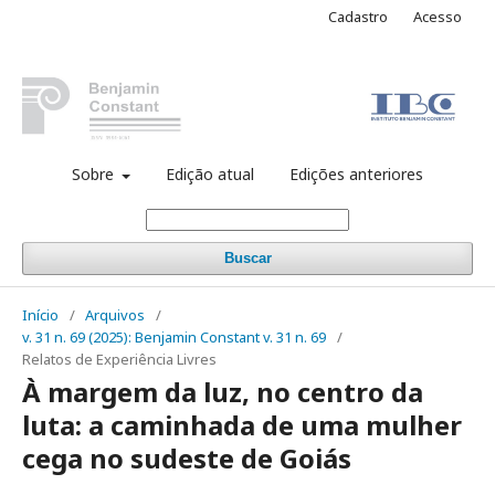
Cadastro
Acesso
Sobre
Edição atual
Edições anteriores
Buscar
Início
/
Arquivos
/
v. 31 n. 69 (2025): Benjamin Constant v. 31 n. 69
/
Relatos de Experiência Livres
À margem da luz, no centro da
luta: a caminhada de uma mulher
cega no sudeste de Goiás