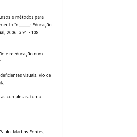
cursos e métodos para
mento In.______: Educação
al, 2006. p 91 - 108.
ação e reeducação num
.
ficientes visuais. Rio de
la.
bras completas: tomo
Paulo: Martins Fontes,