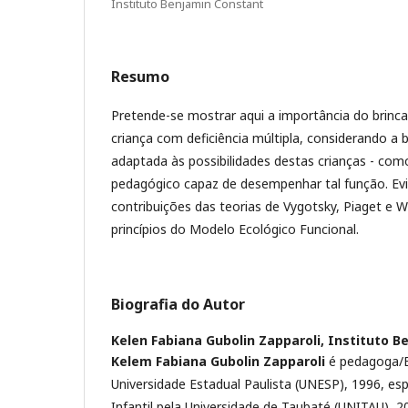
Instituto Benjamin Constant
Resumo
Pretende-se mostrar aqui a importância do brinc
criança com deficiência múltipla, considerando a b
adaptada às possibilidades destas crianças - co
pedagógico capaz de desempenhar tal função. Ev
contribuições das teorias de Vygotsky, Piaget e 
princípios do Modelo Ecológico Funcional.
Biografia do Autor
Kelen Fabiana Gubolin Zapparoli,
Instituto B
Kelem Fabiana Gubolin Zapparoli
é pedagoga/E
Universidade Estadual Paulista (UNESP), 1996, esp
Infantil pela Universidade de Taubaté (UNITAU), 2