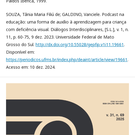
Paidós Ibérica, 1999.
SOUZA, Tânia Maria Filiú de; GALDINO, Vanciele. Podcast na
educação: uma forma de auxílio à aprendizagem para criança
com deficiência visual. Diálogos Interdisciplinares, [S.L.], v. 1, n.
11, p. 60-75, 9 dez. 2023. Universidade Federal de Mato
Grosso do Sul.
http://dx.doi.org/10.55028/gepfip.v1i11.19661
.
Disponível em:
https://periodicos.ufms.br/index.php/deaint/article/view/19661
.
Acesso em: 10 dez. 2024.