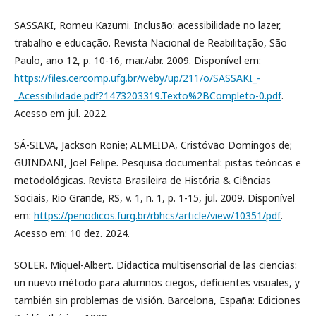
SASSAKI, Romeu Kazumi. Inclusão: acessibilidade no lazer,
trabalho e educação. Revista Nacional de Reabilitação, São
Paulo, ano 12, p. 10-16, mar./abr. 2009. Disponível em:
https://files.cercomp.ufg.br/weby/up/211/o/SASSAKI_-
_Acessibilidade.pdf?1473203319.Texto%2BCompleto-0.pdf
.
Acesso em jul. 2022.
SÁ-SILVA, Jackson Ronie; ALMEIDA, Cristóvão Domingos de;
GUINDANI, Joel Felipe. Pesquisa documental: pistas teóricas e
metodológicas. Revista Brasileira de História & Ciências
Sociais, Rio Grande, RS, v. 1, n. 1, p. 1-15, jul. 2009. Disponível
em:
https://periodicos.furg.br/rbhcs/article/view/10351/pdf
.
Acesso em: 10 dez. 2024.
SOLER. Miquel-Albert. Didactica multisensorial de las ciencias:
un nuevo método para alumnos ciegos, deficientes visuales, y
también sin problemas de visión. Barcelona, España: Ediciones