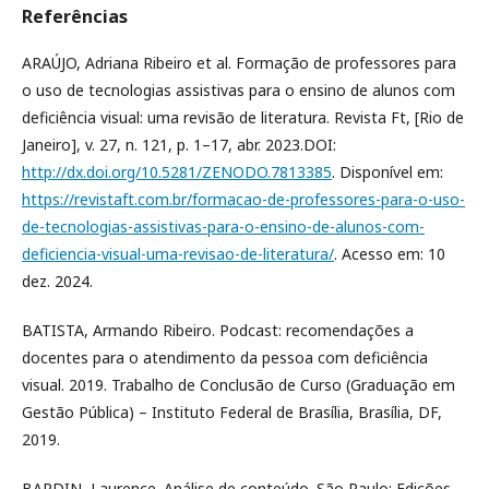
Referências
ARAÚJO, Adriana Ribeiro et al. Formação de professores para
o uso de tecnologias assistivas para o ensino de alunos com
deficiência visual: uma revisão de literatura. Revista Ft, [Rio de
Janeiro], v. 27, n. 121, p. 1–17, abr. 2023.DOI:
http://dx.doi.org/10.5281/ZENODO.7813385
. Disponível em:
https://revistaft.com.br/formacao-de-professores-para-o-uso-
de-tecnologias-assistivas-para-o-ensino-de-alunos-com-
deficiencia-visual-uma-revisao-de-literatura/
. Acesso em: 10
dez. 2024.
BATISTA, Armando Ribeiro. Podcast: recomendações a
docentes para o atendimento da pessoa com deficiência
visual. 2019. Trabalho de Conclusão de Curso (Graduação em
Gestão Pública) – Instituto Federal de Brasília, Brasília, DF,
2019.
BARDIN, Laurence. Análise de conteúdo. São Paulo: Edições