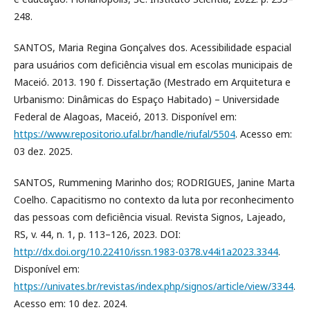
248.
SANTOS, Maria Regina Gonçalves dos. Acessibilidade espacial
para usuários com deficiência visual em escolas municipais de
Maceió. 2013. 190 f. Dissertação (Mestrado em Arquitetura e
Urbanismo: Dinâmicas do Espaço Habitado) – Universidade
Federal de Alagoas, Maceió, 2013. Disponível em:
https://www.repositorio.ufal.br/handle/riufal/5504
. Acesso em:
03 dez. 2025.
SANTOS, Rummening Marinho dos; RODRIGUES, Janine Marta
Coelho. Capacitismo no contexto da luta por reconhecimento
das pessoas com deficiência visual. Revista Signos, Lajeado,
RS, v. 44, n. 1, p. 113–126, 2023. DOI:
http://dx.doi.org/10.22410/issn.1983-0378.v44i1a2023.3344
.
Disponível em:
https://univates.br/revistas/index.php/signos/article/view/3344
.
Acesso em: 10 dez. 2024.