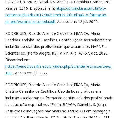
CONEDU, 3., 2016, Natal, RN. Anais [...]. Campina Grande, PB:
Realize, 2016. Disponível em:
https://proinclusao.ufc.br/wp-
content/uploads/2017/08/barreiras-atitudinais-e-formacao-
de-professores-iii-conedu.pdf
. Acesso em: 12 jul. 2022.
RODRIGUES, Ricardo Allan de Carvalho; FRANÇA, Maria
Cristina Caminha De Castilhos. Contribuições aos saberes em
inclusão escolar dos profissionais que atuam nos NAPNEs.
ScientiaTec, [Porto Alegre, RS], v. 7 n. 4, p. 43–57, dez. 2020.
Disponível em:
https://periodicos.ifrs.edu.br/index.php/ScientiaTec/issue/view/
100
. Acesso em jul. 2022.
RODRIGUES, Ricardo Allan de Carvalho; FRANÇA, Maria
Cristina Caminha de Castilhos. Uso de boas práticas em
inclusão escolar para a formação continuada dos profissionais
da educação especial nos IFs. In: BRAGA, Daniel L. S. (org.).
Reflexões e inovações nacionais no século XXI em pedagogia
e educação. Florianópolis, SC: Instituto Scientia, 2022. p. 233–