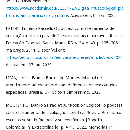
95–112. Disponível em:
https://www.academia.edu/82351727/Digital_museological_pla
tforms_and_participatory_culture
. Acesso em: 04 fev. 2025.
FREIRE, Eugênio Paccelli. O podcast como ferramenta de
educação inclusiva para deficientes visuais e auditivos. Revista
Educação Especial, Santa Maria, RS, v. 24, n. 40, p. 195–206,
maio/ago. 2011. Disponível em:
https://periodicos.ufsm.br/educacaoespecial/article/view/2028
.
Acesso em: 27 jan. 2026.
LIMA, Letícia Bianca Barros de Moraes. Manual de
atendimento ao estudante com deficiência e necessidades
específicas. Brasília, DF: Editora Simplíssimo, 2020.
MOUTINHO, Danilo Serrão et al. “Podbio? Lógico!”: o podcast
como ferramenta de divulgação científica. Revista Bio-grafía:
escritos sobre la Biología y su enseñanza, [Bogotá,
Colombia], n. Extraordinario, p. 4–13, 2022. Memorias 11º