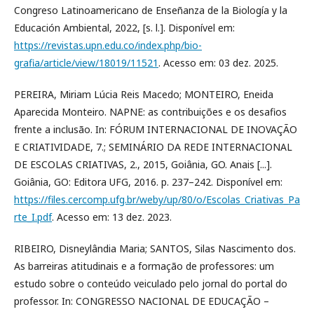
Congreso Latinoamericano de Enseñanza de la Biología y la
Educación Ambiental, 2022, [s. l.]. Disponível em:
https://revistas.upn.edu.co/index.php/bio-
grafia/article/view/18019/11521
. Acesso em: 03 dez. 2025.
PEREIRA, Miriam Lúcia Reis Macedo; MONTEIRO, Eneida
Aparecida Monteiro. NAPNE: as contribuições e os desafios
frente a inclusão. In: FÓRUM INTERNACIONAL DE INOVAÇÃO
E CRIATIVIDADE, 7.; SEMINÁRIO DA REDE INTERNACIONAL
DE ESCOLAS CRIATIVAS, 2., 2015, Goiânia, GO. Anais [...].
Goiânia, GO: Editora UFG, 2016. p. 237–242. Disponível em:
https://files.cercomp.ufg.br/weby/up/80/o/Escolas_Criativas_Pa
rte_I.pdf
. Acesso em: 13 dez. 2023.
RIBEIRO, Disneylândia Maria; SANTOS, Silas Nascimento dos.
As barreiras atitudinais e a formação de professores: um
estudo sobre o conteúdo veiculado pelo jornal do portal do
professor. In: CONGRESSO NACIONAL DE EDUCAÇÃO –